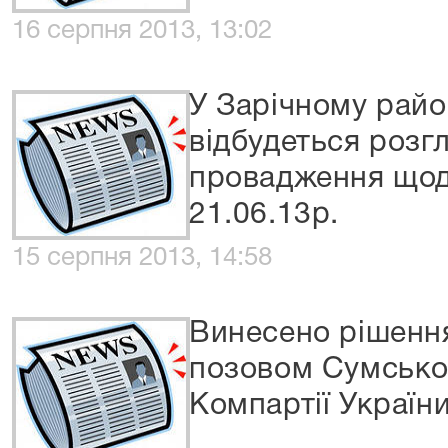
16 серпня 2013, 13:02
У Зарічному райо
відбудеться розг
провадження щод
21.06.13р.
15 серпня 2013, 14:58
Винесено рішення
позовом Сумської 
Компартії Україн