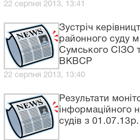
22 серпня 2013, 13:41
Зустріч керівниц
районного суду м
Сумського СІЗО 
ВКВСР
22 серпня 2013, 13:40
Результати моніт
інформаційного н
судів з 01.07.13р.