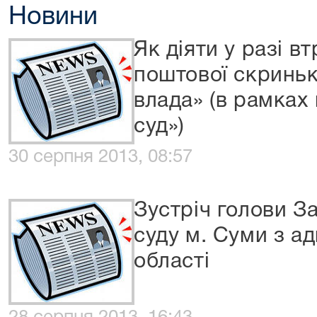
Новини
Як діяти у разі в
поштової скриньк
влада» (в рамках
суд»)
30 серпня 2013, 08:57
Зустріч голови З
суду м. Суми з а
області