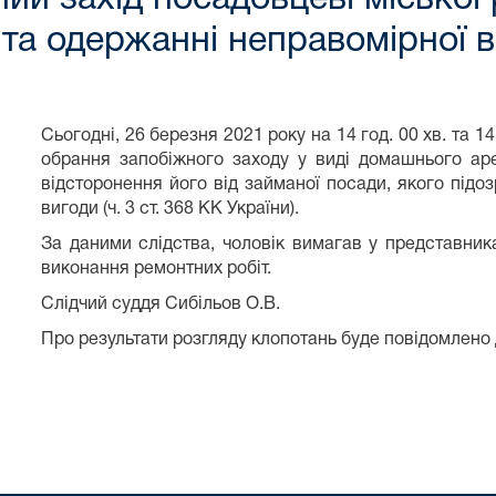
 та одержанні неправомірної 
Сьогодні, 26 березня 2021 року на 14 год. 00 хв. та 1
обрання запобіжного заходу у виді домашнього ар
відсторонення його від займаної посади, якого підо
вигоди (ч. 3 ст. 368 КК України).
За даними слідства, чоловік вимагав у представник
виконання ремонтних робіт.
Слідчий суддя Сибільов О.В.
Про результати розгляду клопотань буде повідомлено