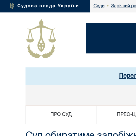
Зарічний р
Судова влада України
Суди
•
Перел
ПРО СУД
ПРЕС-Ц
Суд обиратиме запобіжн