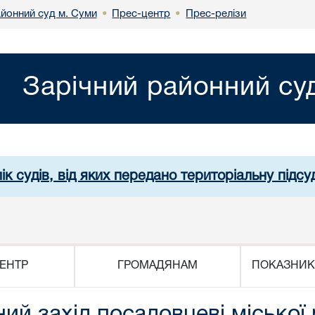
айонний суд м. Суми
Прес-центр
Прес-релізи
•
•
Зарічний районний су
ік судів, від яких передано територіальну підсуд
ЕНТР
ГРОМАДЯНАМ
ПОКАЗНИК
ий захід посадовцеві міської 