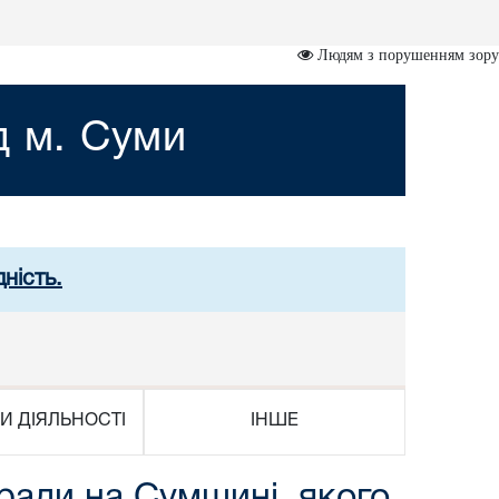
Людям з порушенням зору
д м. Суми
ність.
И ДІЯЛЬНОСТІ
ІНШЕ
ради на Сумщині, якого