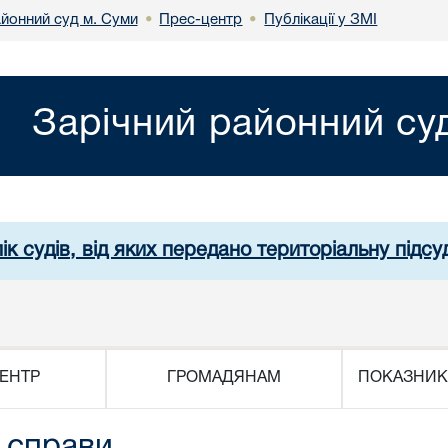
айонний суд м. Суми
Прес-центр
Публікації у ЗМІ
•
•
Зарічний районний су
ік судів, від яких передано територіальну підсуд
ЕНТР
ГРОМАДЯНАМ
ПОКАЗНИК
 справи