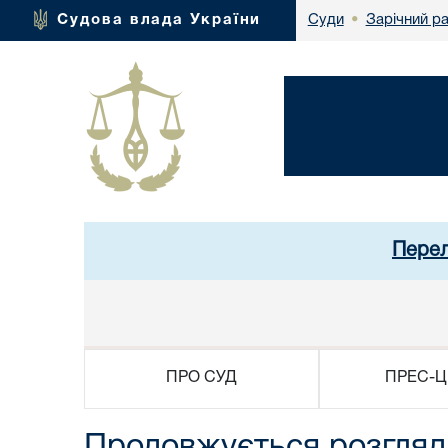
Зарічний р
Судова влада України
Суди
•
Перел
ПРО СУД
ПРЕС-Ц
Продовжується розгляд