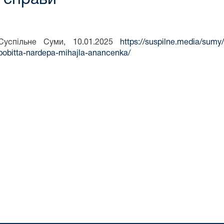
Суспільне Суми, 10.01.2025
https://suspilne.media/sumy
pobitta-nardepa-mihajla-anancenka/