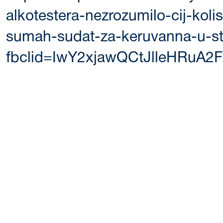
alkotestera-nezrozumilo-cij-kol
sumah-sudat-za-keruvanna-u-st
fbclid=IwY2xjawQCtJlleHRu