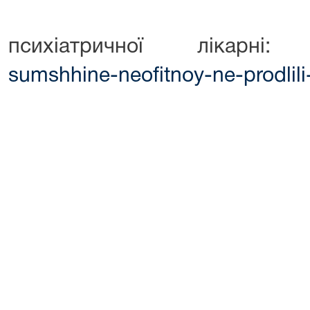
психіатричної лікарні
sumshhine-neofitnoy-ne-prodlil