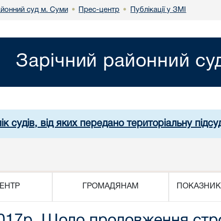
айонний суд м. Суми
Прес-центр
Публікації у ЗМІ
•
•
Зарічний районний су
ік судів, від яких передано територіальну підсуд
ЕНТР
ГРОМАДЯНАМ
ПОКАЗНИК
2017р. Щодо продовження стр