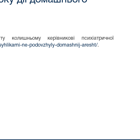
 колишньому керівникові психіатричної
syhlikarni-ne-podovzhyly-domashnij-aresht/
.