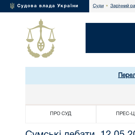
Зарічний р
Судова влада України
Суди
•
Перел
ПРО СУД
ПРЕС-Ц
Сумські дебати, 12.05.