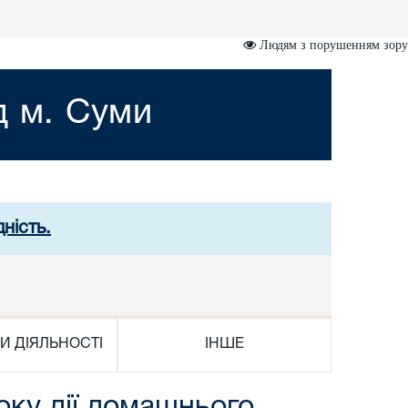
Людям з порушенням зору
д м. Суми
ність.
И ДІЯЛЬНОСТІ
ІНШЕ
оку дії домашнього