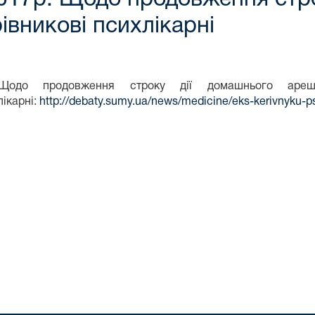
вникові психлікарні
Щодо продовження строку дії домашнього арешту
лікарні:
http://debaty.sumy.ua/news/medicine/eks-kerivnyku-p