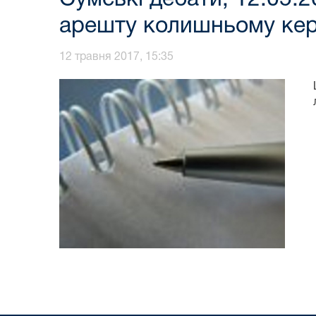
арешту колишньому кері
12 травня 2017, 15:35