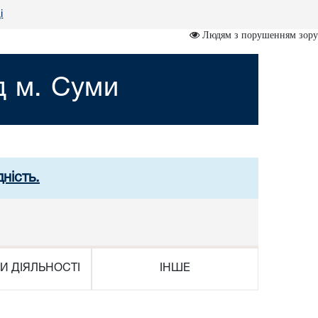
і
Людям з порушенням зору
д м. Суми
ність.
И ДІЯЛЬНОСТІ
ІНШЕ