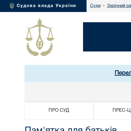
Зарічний р
Судова влада України
Суди
•
Перел
ПРО СУД
ПРЕС-Ц
Пам'ятка для батьків