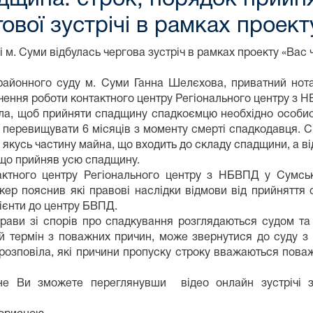
ової зустрічі в рамках проект
м. Суми відбулась чергова зустріч в рамках проекту «Вас ч
 районного суду м. Суми Ганна Шелєхова, приватний нота
ення роботи контактного центру Регіонального центру з Н
а, щоб прийняти спадщину спадкоємцю необхідно особист
н перевищувати 6 місяців з моменту смерті спадкодавця. Сп
якусь частину майна, що входить до складу спадщини, а ві
 що прийняв усю спадщину.
актного центру Регіонального центру з НБВПД у Сумсь
кер пояснив які правові наслідки відмови від прийняття
ієнти до центру БВПД.
прави зі спорів про спадкування розглядаються судом та 
й термін з поважних причин, може звернутися до суду 
 розповіла, які причини пропуску строку вважаються пова
ене Ви зможете переглянувши відео онлайн зустрічі