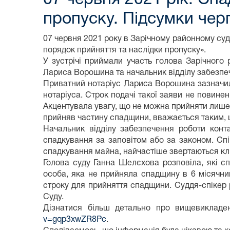
пропуску. Підсумки черг
07 червня 2021 року в Зарічному районному суді 
порядок прийняття та наслідки пропуску».
У зустрічі приймали участь голова Зарічного
Лариса Ворошина та начальник відділу забезпеч
Приватний нотаріус Лариса Ворошина зазначил
нотаріуса. Строк подачі такої заяви не повине
Акцентувала увагу, що не можна прийняти лише 
прийняв частину спадщини, вважається таким,
Начальник відділу забезпечення роботи конт
спадкування за заповітом або за законом. Спі
спадкування майна, найчастіше звертаються кл
Голова суду Ганна Шелєхова розповіла, які с
особа, яка не прийняла спадщину в 6 місячни
строку для прийняття спадщини. Суддя-спікер
Суду.
Дізнатися більш детально про вищевиклад
v=gqp3xwZR8Pc
.