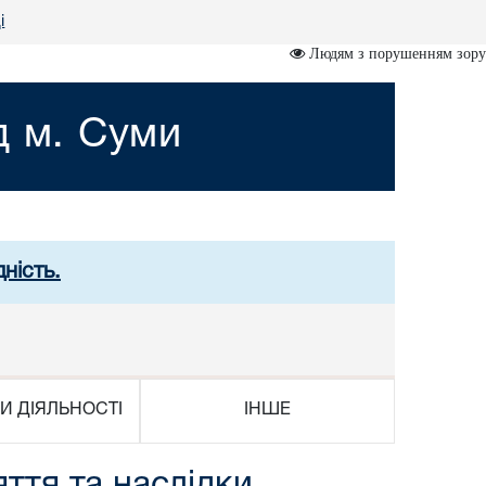
і
Людям з порушенням зору
д м. Суми
ність.
И ДІЯЛЬНОСТІ
ІНШЕ
ття та наслідки