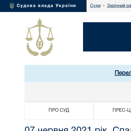
Зарічний р
Судова влада України
Суди
•
Перел
ПРО СУД
ПРЕС-Ц
07 червня 2021 рік. Сп