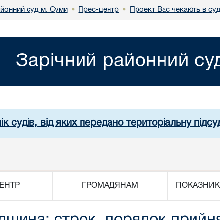
айонний суд м. Суми
Прес-центр
Проект Вас чекають в суд
•
•
Зарічний районний су
ік судів, від яких передано територіальну підсуд
ЕНТР
ГРОМАДЯНАМ
ПОКАЗНИК
адщина: строк, порядок прийня