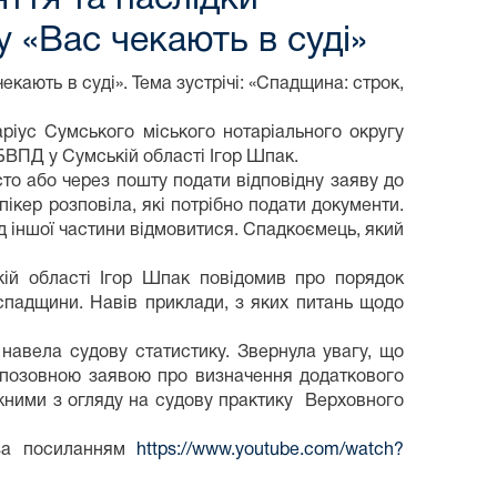
у «Вас чекають в суді»
екають в суді». Тема зустрічі: «Спадщина: строк,
ріус Сумського міського нотаріального округу
БВПД у Сумській області Ігор Шпак.
о або через пошту подати відповідну заяву до
ікер розповіла, які потрібно подати документи.
д іншої частини відмовитися. Спадкоємець, який
кій області Ігор Шпак повідомив про порядок
 спадщини. Навів приклади, з яких питань щодо
навела судову статистику. Звернула увагу, що
з позовною заявою про визначення додаткового
жними з огляду на судову практику Верховного
 за посиланням
https://www.youtube.com/watch?