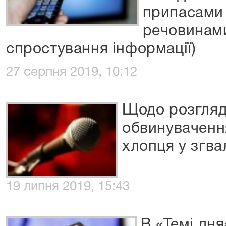
припасами
речовинами
спростування інформації)
27 серпня 2019, 10:12
Щодо розгляд
обвинуваченн
хлопця у згва
19 липня 2019, 15:43
В «Темі дн