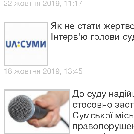
22 жовтня 2019, 11:17
Як не стати жертв
Інтерв'ю голови су
18 жовтня 2019, 13:45
До суду надій
стосовно заст
Сумської місь
правопорушен