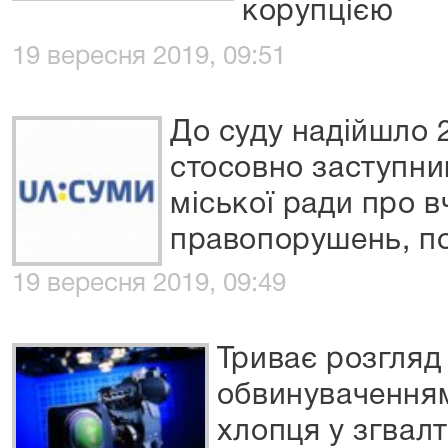
корупцією
19 вересня 2019, 09:51
До суду надійшло 
стосовно заступни
міської ради про 
правопорушень, по
19 вересня 2019, 09:49
Триває розгляд
обвинуваченням
хлопця у згвалт