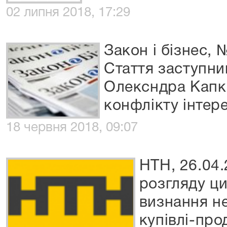
02 липня 2018, 17:29
Закон і бізнес, 
Стаття заступни
Олексндра Капк
конфлікту інтере
18 червня 2018, 09:07
НТН, 26.04.
розгляду ци
визнання н
купівлі-пр