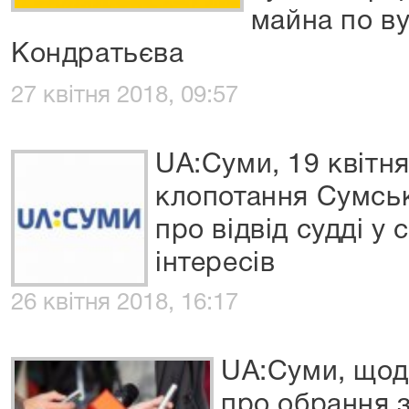
майна по ву
Кондратьєва
27 квітня 2018, 09:57
UA:Суми, 19 квітня
клопотання Сумськ
про відвід судді у
інтересів
26 квітня 2018, 16:17
UA:Суми, щод
про обрання 