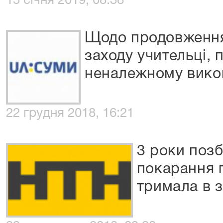
15 січня 2019, 08:38
Щодо продовження 
заходу учительці, 
неналежному викон
22 грудня 2018, 16:21
3 роки позб
покарання 
тримала в 