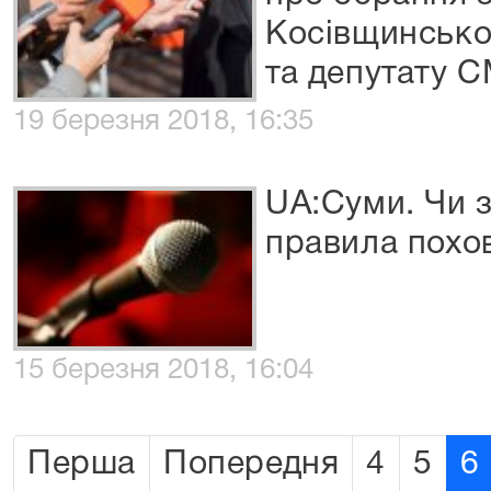
Косівщинсько
та депутату 
19 березня 2018, 16:35
UA:Суми. Чи з
правила похо
15 березня 2018, 16:04
Перша
Попередня
4
5
6