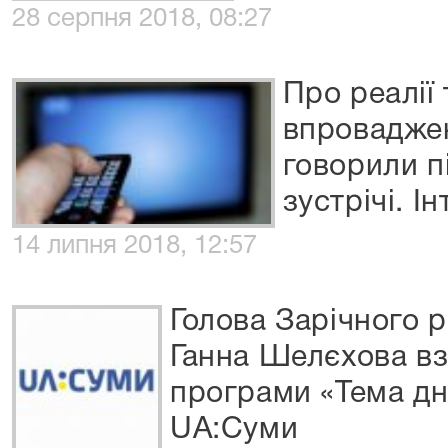
28 серпня 2018, 08:27
Про реалії
впроваджен
говорили п
зустрічі. І
14 липня 2018, 12:57
Голова Зарічного 
Ганна Шелєхова вз
програми «Тема дн
UA:Суми